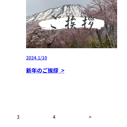
2024.1/10
新年のご挨拶 >
3
4
>