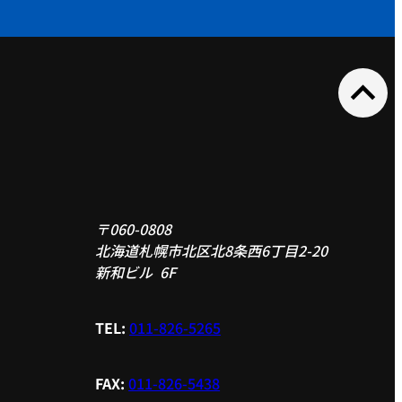
expand_less
〒060-0808
北海道札幌市北区北8条西6丁目2-20
新和ビル 6F
TEL:
011-826-5265
FAX:
011-826-5438